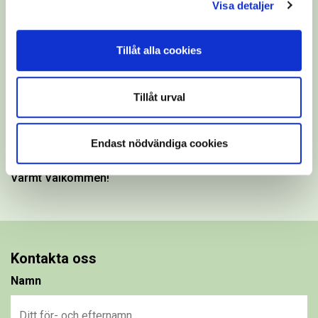
Visa detaljer
Vill du komma i kontakt med oss?
Har du funderingar, frågor eller vill komma och hälsa på
Tillåt alla cookies
oss?
Vi ser fram emot att höra ifrån just dig!
Tillåt urval
Du kan antingen kontakta oss direkt eller använda
formuläret längst ner på sidan, så återkommer vi till dig så
Endast nödvändiga cookies
fort vi kan.
Varmt Välkommen!
Kontakta oss
Namn