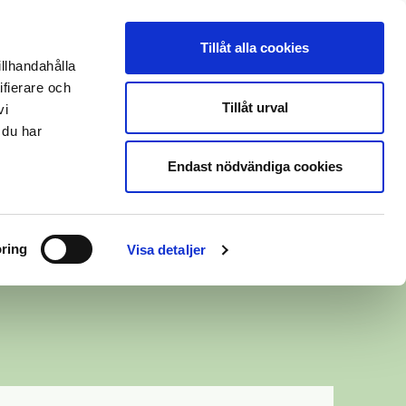
Tillåt alla cookies
illhandahålla
ÖMEN
GALLERI
BÖRJA HOS OSS
KONTAKT
ifierare och
Tillåt urval
vi
Följ oss:
 du har
Endast nödvändiga cookies
ring
Visa detaljer