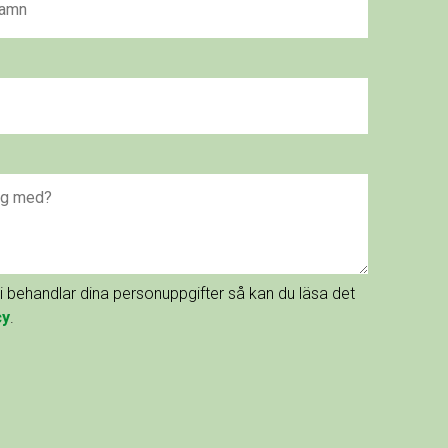
vi behandlar dina personuppgifter så kan du läsa det
cy
.