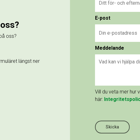
E-post
 oss?
 på oss?
Meddelande
rmuläret längst ner
Vill du veta mer hur 
här:
Integritetspoli