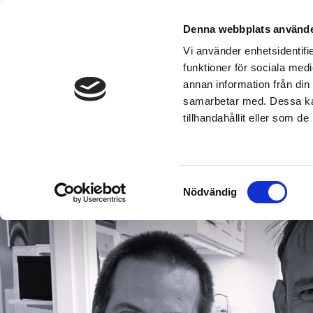
Denna webbplats använde
Vi använder enhetsidentifie
funktioner för sociala medi
annan information från din
Mejla:
info@lundsfinest.se
Ring:
010-33
samarbetar med. Dessa kan
tillhandahållit eller som d
Samtyckesval
Nödvändig